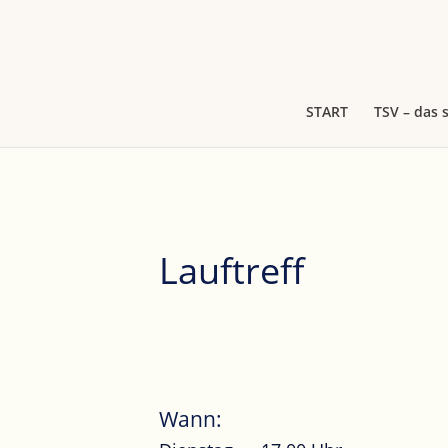
START
TSV – das 
Lauftreff
Wann: