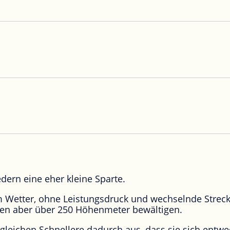
edern eine eher kleine Sparte.
m Wetter, ohne Leistungsdruck und wechselnde Streck
lten aber über 250 Höhenmeter bewältigen.
gleichen Schnellere dadurch aus, dass sie sich entw