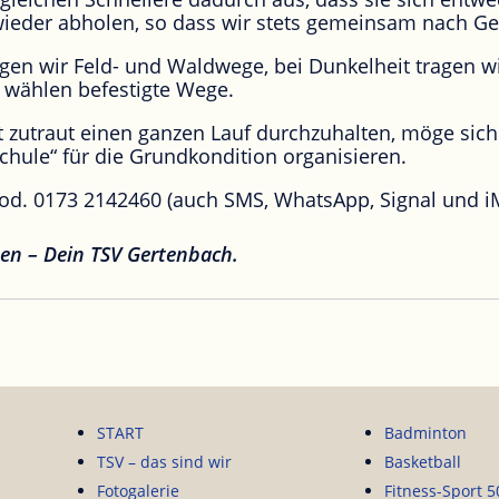
eder abholen, so dass wir stets gemeinsam nach Ge
n wir Feld- und Waldwege, bei Dunkelheit tragen wi
d wählen befestigte Wege.
cht zutraut einen ganzen Lauf durchzuhalten, möge sic
fschule“ für die Grundkondition organisieren.
2 od. 0173 2142460 (auch SMS, WhatsApp, Signal und i
nen – Dein TSV Gertenbach.
START
Badminton
TSV – das sind wir
Basketball
Fotogalerie
Fitness-Sport 5